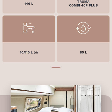
TRUMA
146 L
COMBI 4CP PLUS
10/110 L
85 L
(d)