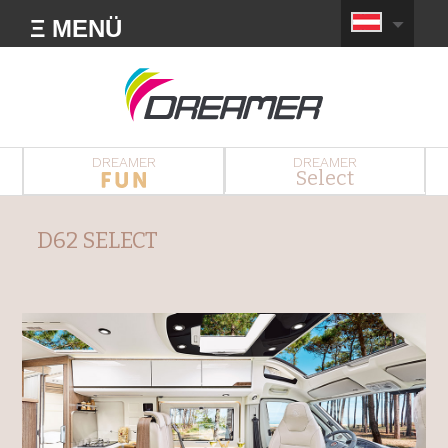
Ξ MENÜ
DREAMER
DREAMER
Select
D62 SELECT