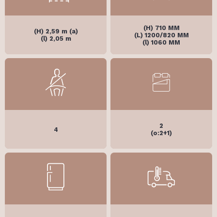
(H) 710 MM
(H) 2,59 m (a)
(L) 1200/820 MM
(l) 2,05 m
(l) 1060 MM
2
4
(o:2+1)