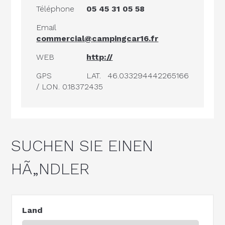
Téléphone
05 45 31 05 58
Email
commercial@campingcar16.fr
WEB
http://
GPS
LAT. 46.033294442265166
/ LON. 0.18372435
SUCHEN SIE EINEN
HÃ„NDLER
Land