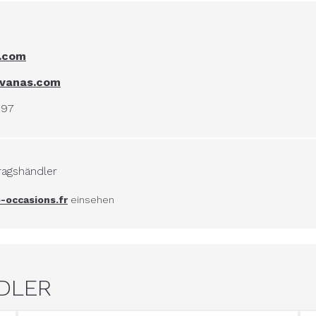
.com
avanas.com
697
ragshändler
-occasions.fr
einsehen
NDLER