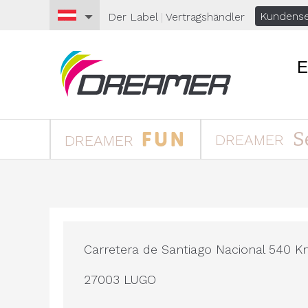
Kundense
Der Label
|
Vertragshändler
E
S
DREAMER
DREAMER
Carretera de Santiago Nacional 540 K
27003 LUGO