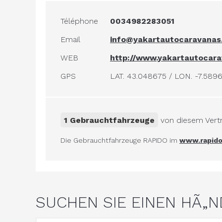
Téléphone
0034982283051
Email
info@yakartautocaravanas
WEB
http://www.yakartautocar
GPS
LAT. 43.048675 / LON. -7.589
1 Gebrauchtfahrzeuge
von diesem Vert
Die Gebrauchtfahrzeuge RAPIDO im
www.rapido
SUCHEN SIE EINEN HÃ„