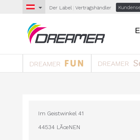
Kundense
Der Label
|
Vertragshändler
E
S
DREAMER
DREAMER
Im Geistwinkel 41
44534 LÃœNEN