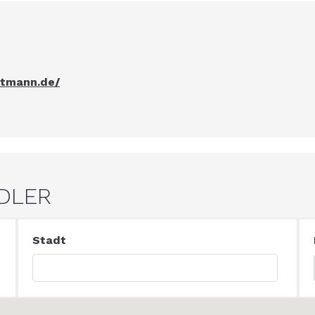
rtmann.de/
NDLER
Stadt