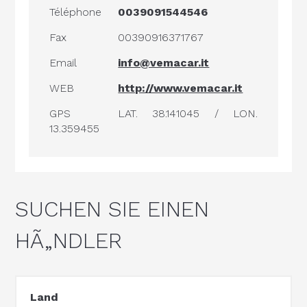
Téléphone
0039091544546
Fax
00390916371767
Email
info@vemacar.it
WEB
http://www.vemacar.it
GPS
LAT. 38.141045 / LON.
13.359455
SUCHEN SIE EINEN
HÃ„NDLER
Land