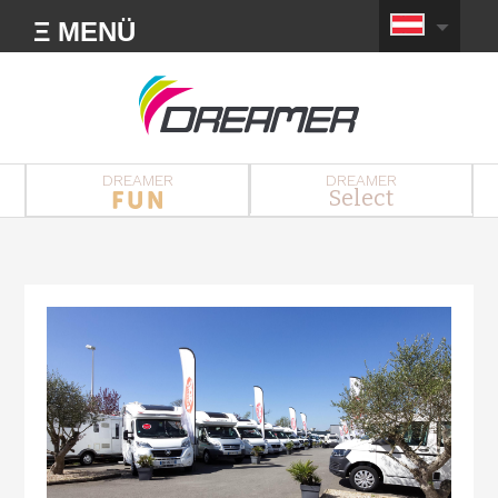
Ξ MENÜ
DREAMER
DREAMER
Select